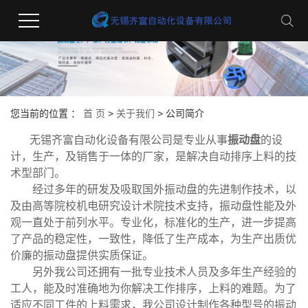
您当前的位置 ：
首 页
>
关于我们
>
公司简介
无锡齐富自动化设备有限公司是专业从事
振动盘
的设
计，生产，及销售于一体的厂家，是解决自动排序上料的技
术型部门。
经过多年的研发及吸取国外振动盘的先进制作技术，以
及由高等院校机电研究设计术院技术支持，振动盘性能及外
观一直处于前列水平。专业化，标准化的生产，进一步提高
了产品的稳定性，一致性，降低了生产成本，为生产出质优
价廉的振动盘提供实质保证。
另外我公司还拥有一批专业技术人员及多年生产经验的
工人，能及时准确地为你解决工作排序，上料的难题。为了
适应不同工件的上料需求，我公司设计制作各种型号的振动