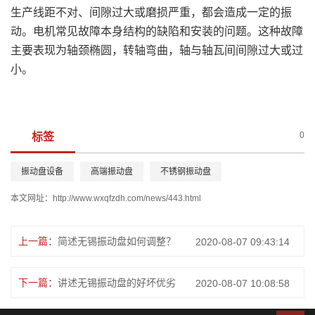
生产线距不对、间隙过大或磨损严重，都会造成一定的振
动。电机常见故障本身结构的缺陷和安装的问题。这种故障
主要表现为轴颈椭圆，转轴弯曲，轴与轴瓦间间隙过大或过
小。
0
标签
振动盘设备
高端振动盘
不锈钢振动盘
本文网址：
http://www.wxqfzdh.com/news/443.html
上一篇：
简述无锡振动盘如何调整？
2020-08-07 09:43:14
下一篇：
讲述无锡振动盘的好坏优劣
2020-08-07 10:08:58