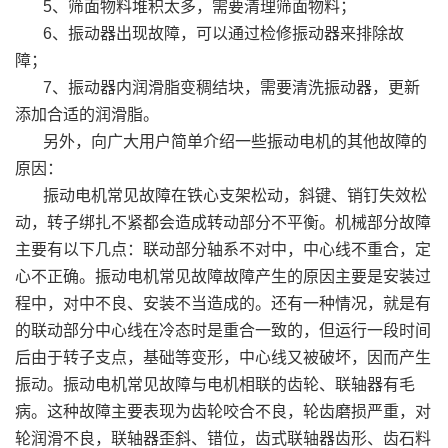
5、筛面物料堆积太多，需要清理筛面物料；
6、振动器出现故障，可以通过检修振动器来排除故
障；
7、振动器内润滑脂变稠结块，需要清洗振动器，更新
添加合适的润滑脂。
另外，向广大用户简单介绍一些振动电机的其他故障的
原因：
振动电机常见故障在铁心支架松动，斜键、销钉失效松
动，转子绑扎不紧都会造成转动部分不平衡。机械部分故障
主要有以下几点：联动部分轴系不对中，中心线不重合，定
心不正确。振动电机常见故障故障产生的原因主要是安装过
程中，对中不良、安装不当造成的。还有一种情况，就是有
的联动部分中心线在冷态时是重合一致的，但运行一段时间
后由于转子支点，基础等变形，中心线又被破坏，因而产生
振动。振动电机常见故障与电机相联的齿轮、联轴器有毛
病。这种故障主要表现为齿轮咬合不良，轮齿磨损严重，对
轮润滑不良，联轴器歪斜、错位，齿式联轴器齿形、齿石料