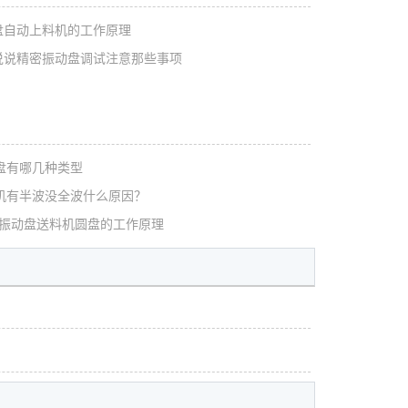
盘自动上料机的工作原理
说说精密振动盘调试注意那些事项
盘有哪几种类型
机有半波没全波什么原因？
振动盘送料机圆盘的工作原理