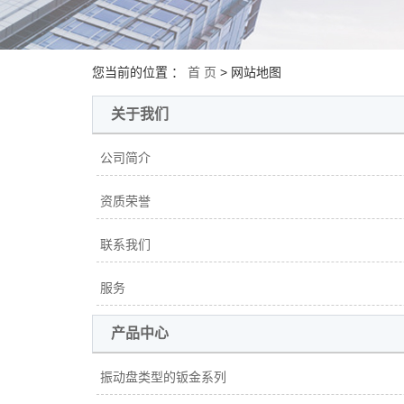
您当前的位置 ：
首 页
> 网站地图
关于我们
公司简介
资质荣誉
联系我们
服务
产品中心
振动盘类型的钣金系列