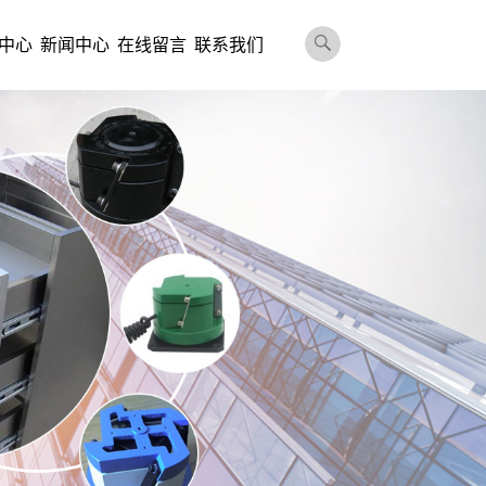
中心
新闻中心
在线留言
联系我们