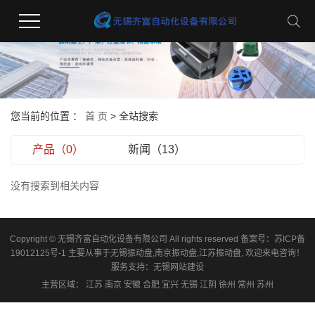
您当前的位置 ：
首 页
> 全站搜索
产品（0）
新闻（13）
没有搜索到相关内容
Copyright © 无锡齐富自动化设备有限公司 All rights reserved 备案号：
苏ICP备
19012125号-1
主要从事于
无锡振动盘
,
南京振动盘
,
江苏振动盘
, 欢迎来电咨询！
服务支持：
无锡网站建设
主营区域：
江苏
南京
安徽
合肥
宜兴
无锡
江阴
徐州
常州
苏州